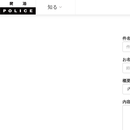
知る
件
お
概
内