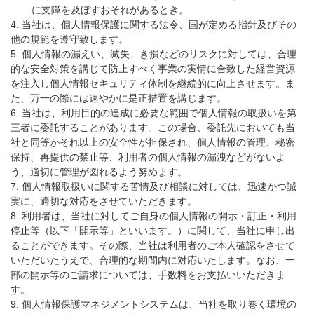
に支障を及ぼすおそれがあるとき。
4. 当社は、個人情報保護に関する法令、国が定める指針及びその
他の規範を遵守致します。
5. 個人情報の漏えい、滅失、き損などのリスクに対しては、合理
的な安全対策を講じて防止すべく事業の実情に合致した経営資源
を注入し個人情報セキュリティ体制を継続的に向上させます。ま
た、万一の際には速やかに是正措置を講じます。
6. 当社は、利用目的の達成に必要な範囲で個人情報の取扱いを第
三者に委託することがあります。この場合、委託先においても当
社と同等かそれ以上の安全性が担保され、個人情報の管理、秘密
保持、再提供の禁止等、利用者の個人情報の漏洩などがないよ
う、適切に管理が図れるよう努めます。
7. 個人情報取扱いに関する苦情及び相談に対しては、迅速かつ誠
実に、適切な対応をさせていただきます。
8. 利用者は、当社に対してご自身の個人情報の開示・訂正・利用
停止等（以下「開示等」といいます。）に関して、当社に申し出
ることができます。その際、当社は利用者のご本人確認をさせて
いただいたうえで、合理的な期間内に対応いたします。なお、一
部の開示等のご請求については、手数料をお支払いいただきま
す。
9. 個人情報保護マネジメントシステムは、当社を取り巻く環境の